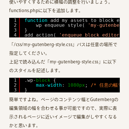
使いやすくするために横幅の調整を行いましょう。
functions.phpに以下を追加します。
1
function
add_my_assets_to_block_edit
2
wp_enqueue_style( 
'my-gutenberg-
3
}
4
add_action( 
'enqueue_block_editor_as
「/css/my-gutenberg-style.css」パスは任意の場所で
指定してください。
上記で読み込んだ「my-gutenberg-style.css」に以下
のスタイルを記述します。
1
.wp-
block
{
2
max-width
: 
1080px
; 
/* 任意の幅で *
3
}
簡単ですよね。ページのコンテンツ幅とGuternbergの
編集領域の幅を合わせる事が可能ですので、実際に表
示されるページに近いイメージで編集がしやすくなる
かと思います。