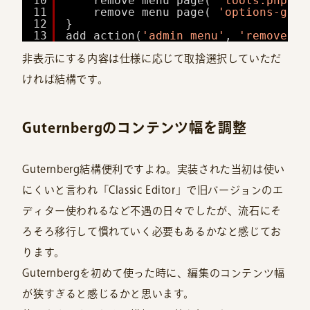
10
remove_menu_page( 
'tools.php'
)
11
remove_menu_page( 
'options-gene
12
}
13
add_action(
'admin_menu'
, 
'remove_me
非表示にする内容は仕様に応じて取捨選択していただ
ければ結構です。
Guternbergのコンテンツ幅を調整
Guternberg結構便利ですよね。実装された当初は使い
にくいと言われ「Classic Editor」で旧バージョンのエ
ディター使われるなど不遇の日々でしたが、流石にそ
ろそろ移行して慣れていく必要もあるかなと感じてお
ります。
Guternbergを初めて使った時に、編集のコンテンツ幅
が狭すぎると感じるかと思います。