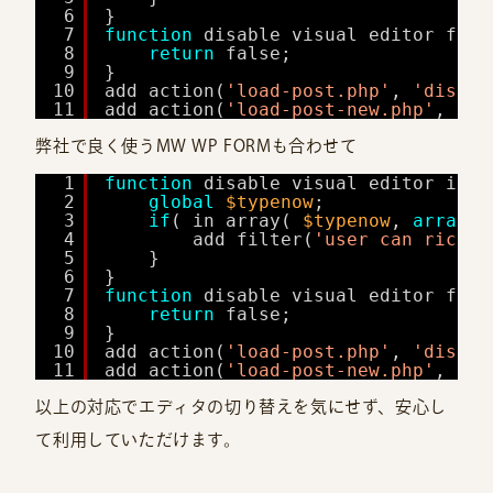
6
}
7
function
disable_visual_editor_filt
8
return
false;
9
}
10
add_action(
'load-post.php'
, 
'disabl
11
add_action(
'load-post-new.php'
, 
'di
弊社で良く使うMW WP FORMも合わせて
1
function
disable_visual_editor_in_p
2
global
$typenow
;
3
if
( in_array( 
$typenow
, 
array
( 
4
add_filter(
'user_can_riched
5
}
6
}
7
function
disable_visual_editor_filt
8
return
false;
9
}
10
add_action(
'load-post.php'
, 
'disabl
11
add_action(
'load-post-new.php'
, 
'di
以上の対応でエディタの切り替えを気にせず、安心し
て利用していただけます。