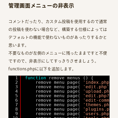
管理画面メニューの非表示
コメントだったり、カスタム投稿を使用するので通常
の投稿を使わない場合など、構築する仕様によっては
デフォルトの機能で使わないものがあったりするかと
思います。
不要なものが左側のメニューに残ったままですと不便
ですので、非表示にしてすっきりさせましょう。
functions.phpに以下を追加します。
1
function
remove_menus () {
2
remove_menu_page( 
'index.php'
)
3
remove_menu_page( 
'edit.php'
);
4
remove_menu_page( 
'upload.php'
5
remove_menu_page( 
'edit.php?pos
6
remove_menu_page( 
'edit-comment
7
remove_menu_page( 
'themes.php'
8
remove_menu_page( 
'plugins.php'
9
remove_menu_page( 
'users.php'
)