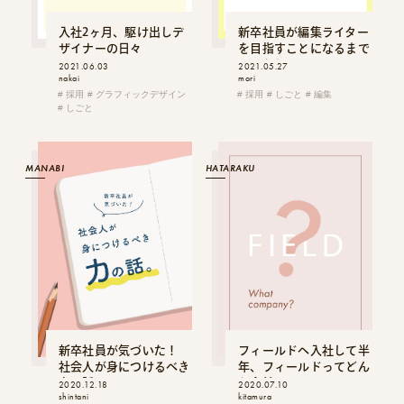
入社2ヶ月、駆け出しデ
新卒社員が編集ライター
ザイナーの日々
を目指すことになるまで
のはなし
2021.06.03
2021.05.27
nakai
mori
採用
グラフィックデザイン
採用
しごと
編集
しごと
MANABI
HATARAKU
新卒社員が気づいた！
フィールドへ入社して半
社会人が身につけるべき
年、フィールドってどん
力の話。
な会社？
2020.12.18
2020.07.10
shintani
kitamura