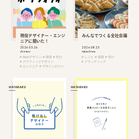
現役デザイナー・エンジ
みんなでつくる全社会議
ニアに聞いた！
今、作りたいポートフォ
2026.03.26
2024.08.23
shintani
takeshima
リオ
Webデザイン
採用
学び
しごと
採用
学び
グラフィックデザイン
ブランディング
エンジニア
デザインのコツ
HATARAKU
HATARAKU