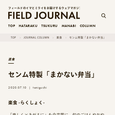
フィールドのイマとミライをお届けするウェブマガジン
TOP
HATARAKU
TSUKURU
MANABI
COLUMN
TOP
JOURNAL COLUMN
楽食
センム特製「まかない弁当」
楽食
センム特製「まかない弁当」
2020.07.10
taniguchi
|
楽食 -らくしょく-
「楽しく×きがるに」を合言葉に、旬のごはんやおや