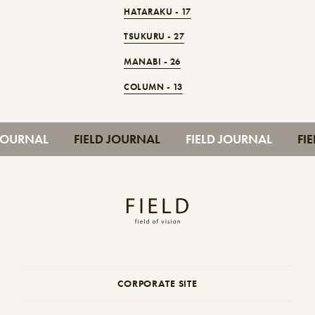
HATARAKU -
17
TSUKURU -
27
MANABI -
26
COLUMN -
13
D JOURNAL
FIELD JOURNAL
FIELD JOURNAL
F
CORPORATE SITE